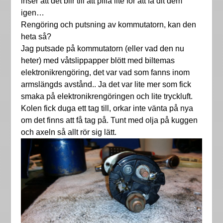
inser att det blir till att pilla lite för att få dit dem
igen…
Rengöring och putsning av kommutatorn, kan den
heta så?
Jag putsade på kommutatorn (eller vad den nu
heter) med våtslippapper blött med biltemas
elektronikrengöring, det var vad som fanns inom
armslängds avstånd.. Ja det var lite mer som fick
smaka på elektronikrengöringen och lite tryckluft.
Kolen fick duga ett tag till, orkar inte vänta på nya
om det finns att få tag på. Tunt med olja på kuggen
och axeln så allt rör sig lätt.