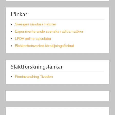
Länkar
Sveriges sändaramatörer
Experimenterande svenska radioamatörer
LPDA online calculator
Elsäkerhetsverket-försäljningsförbud
Släktforskningslänkar
Finninvandring Tiveden