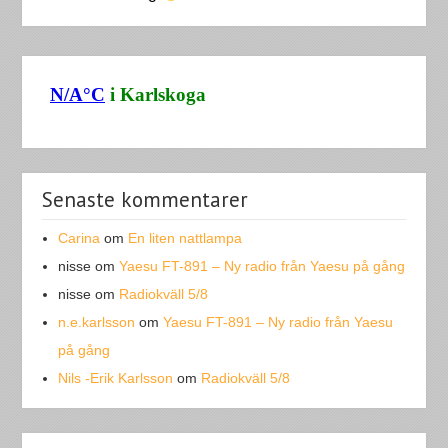
Senaste kommentarer
Carina
om
En liten nattlampa
nisse
om
Yaesu FT-891 – Ny radio från Yaesu på gång
nisse
om
Radiokväll 5/8
n.e.karlsson
om
Yaesu FT-891 – Ny radio från Yaesu
på gång
Nils -Erik Karlsson
om
Radiokväll 5/8