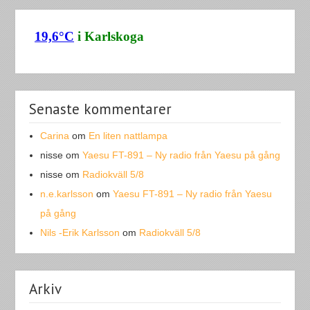
Senaste kommentarer
Carina
om
En liten nattlampa
nisse
om
Yaesu FT-891 – Ny radio från Yaesu på gång
nisse
om
Radiokväll 5/8
n.e.karlsson
om
Yaesu FT-891 – Ny radio från Yaesu
på gång
Nils -Erik Karlsson
om
Radiokväll 5/8
Arkiv