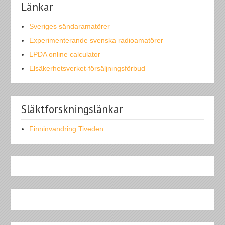
Länkar
Sveriges sändaramatörer
Experimenterande svenska radioamatörer
LPDA online calculator
Elsäkerhetsverket-försäljningsförbud
Släktforskningslänkar
Finninvandring Tiveden