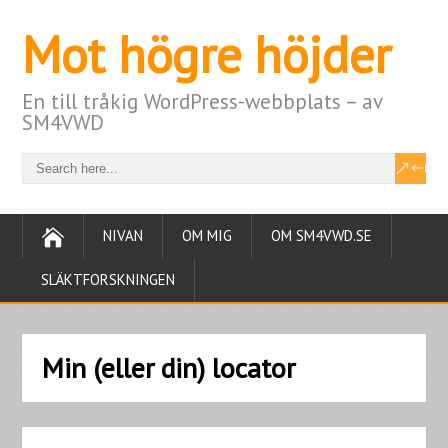
Mot högre höjder
En till tråkig WordPress-webbplats – av
SM4VWD
NIVAN
OM MIG
OM SM4VWD.SE
SLÄKTFORSKNINGEN
Min (eller din) locator